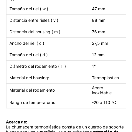
Tamaño del riel ( w )
47 mm
Distancia entre rieles ( v )
88 mm
Distancia del housing ( m )
76 mm
Ancho del riel ( c )
27,5 mm
Tamaño del riel ( d )
12 mm
Diámetro del rodamiento ( r )
1"
Material del housing:
Termoplástica
Acero
Material del rodamiento
inoxidable
Rango de temperaturas
-20 a 110
°C
Acerca de:
La chumacera termoplástica consta de un cuerpo de soporte
blanco con una superficie lisa que evita toda
retención de