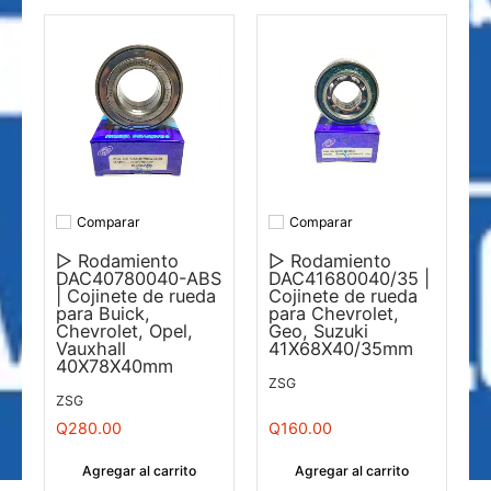
Comparar
Comparar
Añadir a comparar
Añadir a comparar
▷ Rodamiento
▷ Rodamiento
DAC40780040-ABS
DAC41680040/35 |
| Cojinete de rueda
Cojinete de rueda
para Buick,
para Chevrolet,
Chevrolet, Opel,
Geo, Suzuki
Vauxhall
41X68X40/35mm
40X78X40mm
ZSG
ZSG
Q280.00
Q160.00
Agregar al carrito
Agregar al carrito