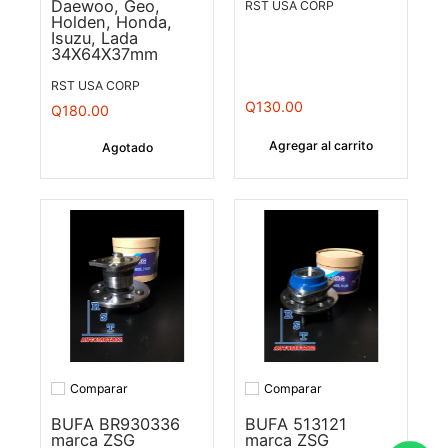
Daewoo, Geo,
RST USA CORP
Holden, Honda,
Isuzu, Lada
34X64X37mm
RST USA CORP
Q130.00
Q180.00
Agregar al carrito
Agotado
Comparar
Comparar
Añadir a comparar
Añadir a comparar
BUFA BR930336
BUFA 513121
marca ZSG
marca ZSG