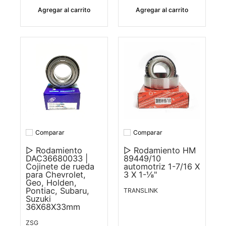
Agregar al carrito
Agregar al carrito
Comparar
Comparar
Añadir a comparar
Añadir a comparar
▷ Rodamiento
▷ Rodamiento HM
DAC36680033 |
89449/10
Cojinete de rueda
automotriz 1-7/16 X
para Chevrolet,
3 X 1-⅛"
Geo, Holden,
Pontiac, Subaru,
TRANSLINK
Suzuki
36X68X33mm
ZSG