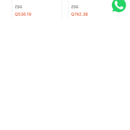
ZSG
ZSG
Q536.19
Q742.38
Agregar al carrito
Agregar al carrito
Comparar
Añadir a comparar
▷ Rodamiento JL
69349/10 de
rodillos cónico |
Cojinete A-18
TRANSLINK