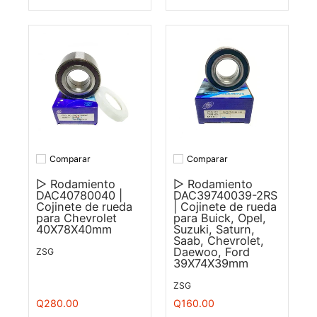
Comparar
Comparar
Añadir a comparar
Añadir a comparar
▷ Rodamiento
▷ Rodamiento
DAC40780040 |
DAC39740039-2RS
Cojinete de rueda
| Cojinete de rueda
para Chevrolet
para Buick, Opel,
40X78X40mm
Suzuki, Saturn,
Saab, Chevrolet,
Daewoo, Ford
ZSG
39X74X39mm
ZSG
Q280.00
Q160.00