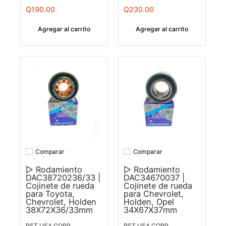
Q190.00
Q230.00
Agregar al carrito
Agregar al carrito
Comparar
Comparar
Añadir a comparar
Añadir a comparar
▷ Rodamiento
▷ Rodamiento
DAC38720236/33 |
DAC34670037 |
Cojinete de rueda
Cojinete de rueda
para Toyota,
para Chevrolet,
Chevrolet, Holden
Holden, Opel
38X72X36/33mm
34X67X37mm
RST USA CORP
RST USA CORP