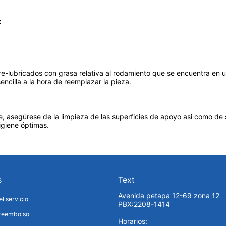
z
re-lubricados con grasa relativa al rodamiento que se encuentra en 
ncilla a la hora de reemplazar la pieza.
, asegúrese de la limpieza de las superficies de apoyo asi como de 
igiene óptimas.
s
Text
Avenida petapa 12-69 zona 12
l servicio
PBX:2208-1414
 reembolso
Horarios: