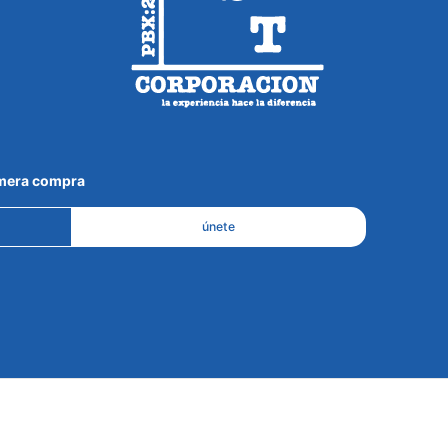
imera compra
únete