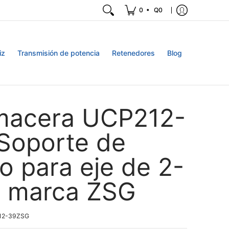
•
0
Q0
iz
Transmisión de potencia
Retenedores
Blog
acera UCP212-
 Soporte de
o para eje de 2-
" marca ZSG
12-39ZSG