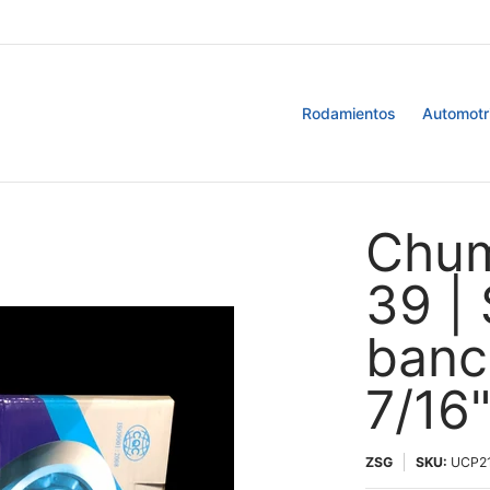
Retenedores
Blog
Rodamientos
Automotr
Chum
39 |
banc
7/16
ZSG
SKU:
UCP2