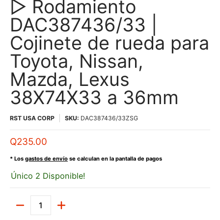
▷ Rodamiento
DAC387436/33 |
Cojinete de rueda para
Toyota, Nissan,
Mazda, Lexus
38X74X33 a 36mm
RST USA CORP
SKU:
DAC387436/33ZSG
Q235.00
* Los
gastos de envío
se calculan en la pantalla de pagos
Único 2 Disponible!
Cantidad