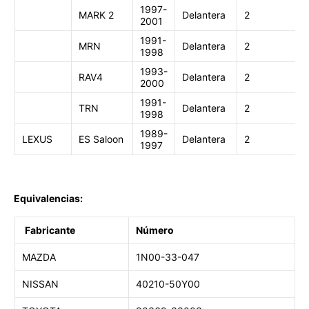
1997-
MARK 2
Delantera
2
2001
1991-
MRN
Delantera
2
1998
1993-
RAV4
Delantera
2
2000
1991-
TRN
Delantera
2
1998
1989-
LEXUS
ES Saloon
Delantera
2
1997
Equivalencias:
Fabricante
Número
MAZDA
1N00-33-047
NISSAN
40210-50Y00