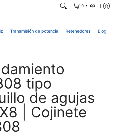
•
0
Q0
iz
Transmisión de potencia
Retenedores
Blog
damiento
08 tipo
illo de agujas
X8 | Cojinete
808