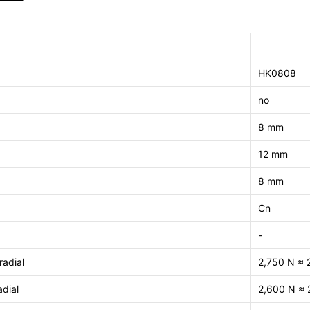
HK0808
no
8 mm
12 mm
8 mm
Cn
-
adial
2,750 N ≈ 
adial
2,600 N ≈ 