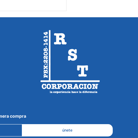
imera compra
únete