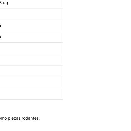
3 qq
m
m
como piezas rodantes.