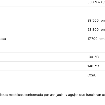
300
N ≈ 0,
29,500 rp
23,800 rp
rasa
17,700 rpm
-30
°C
140
°C
CCnU
iezas metálicas conformada por una jaula, y agujas que funcionan 