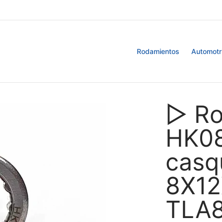
Retenedores
Blog
Rodamientos
Automotr
▷ Ro
HK08
casqu
8X12
TLA