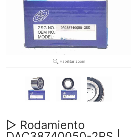
Habilitar zoom
▷ Rodamiento
DAC38740050-2RS |