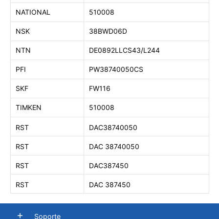
NATIONAL
510008
NSK
38BWD06D
NTN
DE0892LLCS43/L244
PFI
PW38740050CS
SKF
FW116
TIMKEN
510008
RST
DAC38740050
RST
DAC 38740050
RST
DAC387450
RST
DAC 387450
Soporte