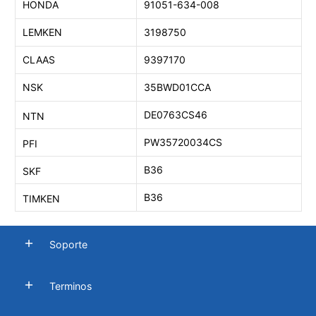
HONDA
91051-634-008
LEMKEN
3198750
CLAAS
9397170
NSK
35BWD01CCA
DE0763CS46
NTN
PW35720034CS
PFI
B36
SKF
B36
TIMKEN
Soporte
Terminos