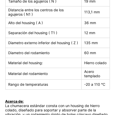
Tamaño de los agujeros ( N )
19 mm
Distancia entre los centros de los
113,1 mm
agujeros ( N1 )
Alto del housing ( A )
36 mm
Separación del housing ( T1 )
12 mm
Diametro externo inferior del housing ( Z )
135 mm
Diametro del rodamiento
60 mm
Material del housing:
Hierro colado
Acero
Material del rodamiento
templado
Rango de temperaturas
-20 a 110
°C
Acerca de:
La chumacera estándar consta con un housing de hierro
colado, diseñado para soportar y absorver parte de la
vibración, y un
rodamiento rígido de bolas
cóncavo diseñado