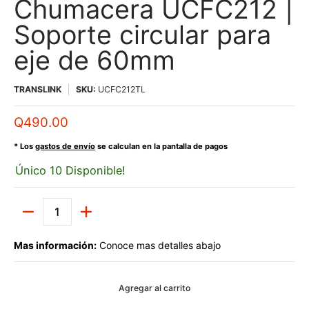
Chumacera UCFC212 |
Soporte circular para
eje de 60mm
TRANSLINK
SKU:
UCFC212TL
Q490.00
* Los
gastos de envío
se calculan en la pantalla de pagos
Único 10 Disponible!
Cantidad
Mas información:
Conoce mas detalles abajo
Agregar al carrito