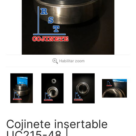
Habilitar zoom
Cojinete insertable
UC215-48 |