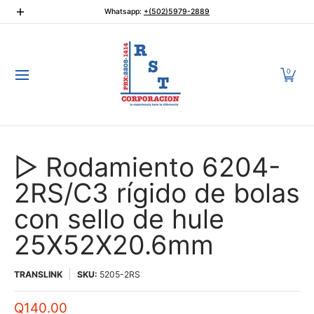
Rodamientos
Automotriz
Transmisión de potencia
Reten
Whatsapp:
+(502)5979-2889
Saltar al contenido principal
0
▷ Rodamiento 6204-
2RS/C3 rígido de bolas
con sello de hule
25X52X20.6mm
TRANSLINK
SKU:
5205-2RS
Q140.00