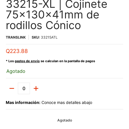
33215-XL | Cojinete
75x130x41mm de
rodillos Cónico
TRANSLINK
SKU:
33215ATL
Q223.88
* Los
gastos de envío
se calculan en la pantalla de pagos
Agotado
Cantidad
Mas información:
Conoce mas detalles abajo
Agotado