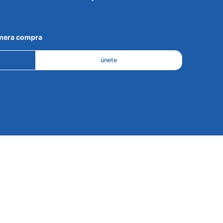
imera compra
únete