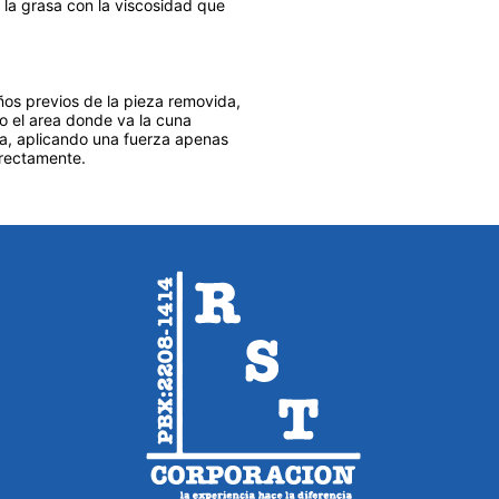
r la grasa con la viscosidad que
os previos de la pieza removida,
o el area donde va la cuna
ica, aplicando una fuerza apenas
irectamente.