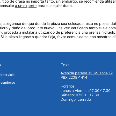
. El tipo de grasa no importa tanto, sin embargo, se recomienda utiliza
, consulte
a un experto
para cualquier duda.
e, asegúrese de que donde la pieza sea colocada, esta no posea dañ
rioro y daño del producto nuevo. una vez verificado tanto el eje com
ar), proceda a instalarla utilizando de preferencia una prensa hidrául
 Si la pieza llegase a quedar floja, favor comunicarse con nosotros d
s
Text
Avenida petapa 12-69 zona 12
l servicio
PBX:2208-1414
 reembolso
Horarios:
Lunes a Viernes :07:00-17:30
Sábado: 07:00 - 12:30
Domingo: cerrado