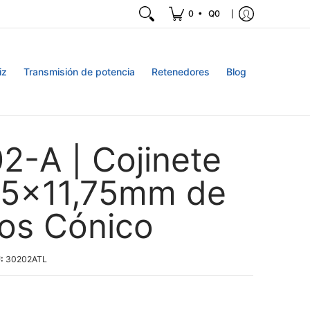
•
0
Q0
iz
Transmisión de potencia
Retenedores
Blog
2-A | Cojinete
5x11,75mm de
los Cónico
U:
30202ATL