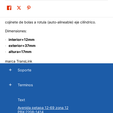
cojinete de bolas a rotula (auto-alineable) eje cilíndrico.
Dimensiones:
interior=12mm
exterior=37mm
altura=17mm
marca TransLink
Soporte
Terminos
Text
Avenida petapa 12-69 zona 12
PBX:2208-1414