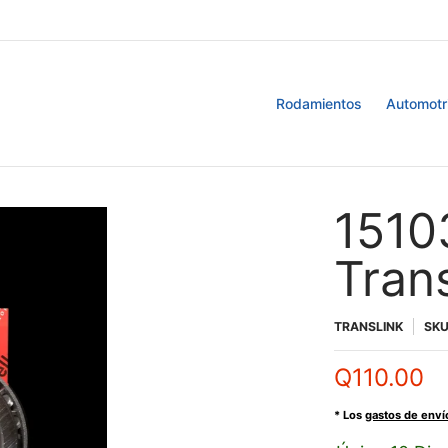
Retenedores
Blog
Rodamientos
Automotr
1510
Tran
TRANSLINK
SK
Q110.00
* Los
gastos de enví