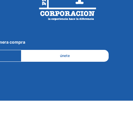
imera compra
únete