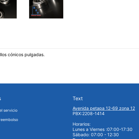
llos cónicos pulgadas.
s
Text
Avenida petapa 12-69 zona 12
l servicio
PBX:2208-1414
 reembolso
Horarios:
Lunes a Viernes :07:00-17:30
Sábado: 07:00 - 12:30