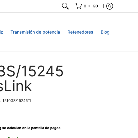
•
0
Q0
iz
Transmisión de potencia
Retenedores
Blog
3S/15245
sLink
U:
15103S/15245TL
o
se calculan en la pantalla de pagos