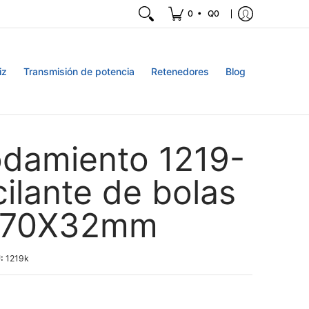
•
0
Q0
iz
Transmisión de potencia
Retenedores
Blog
damiento 1219-
cilante de bolas
170X32mm
U:
1219k