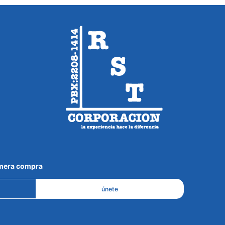
imera compra
únete