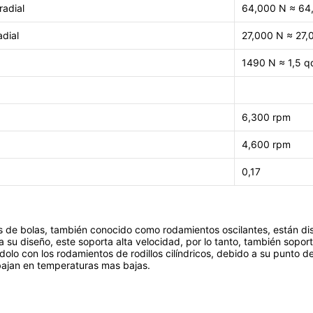
adial
64,000 N ≈ 64
adial
27,000 N ≈ 27,
1490
N ≈ 1,5 q
6,300 rpm
4,600 rpm
0,17
s de bolas, también conocido como rodamientos oscilantes, están di
 su diseño, este soporta alta velocidad, por lo tanto, también soport
lo con los rodamientos de rodillos cilíndricos, debido a su punto d
abajan en temperaturas mas bajas.