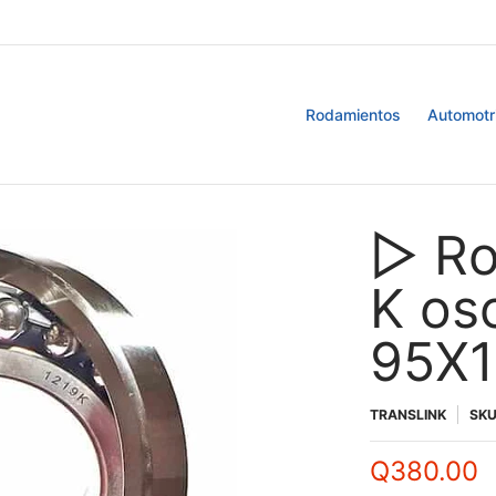
Retenedores
Blog
Rodamientos
Automotr
▷ Ro
K os
95X
TRANSLINK
SK
Q380.00