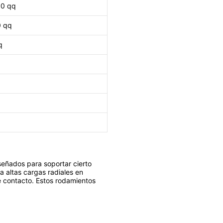
,0 qq
0 qq
q
señados para soportar cierto
a altas cargas radiales en
e contacto. Estos rodamientos